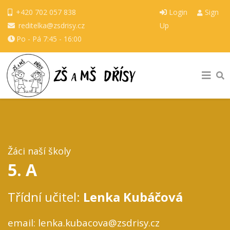
+420 702 057 838
Login
Sign
reditelka@zsdrisy.cz
Up
Po - Pá 7:45 - 16:00
Žáci naší školy
5. A
Třídní učitel:
Lenka Kubáčová
email: lenka.kubacova@zsdrisy.cz